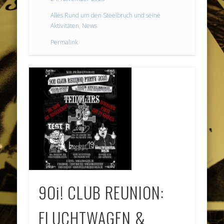
Alles Rund um den Steelbruch und seine
Aktivitäten
,
News
Permalink
9Oi! CLUB REUNION:
FLUCHTWAGEN &