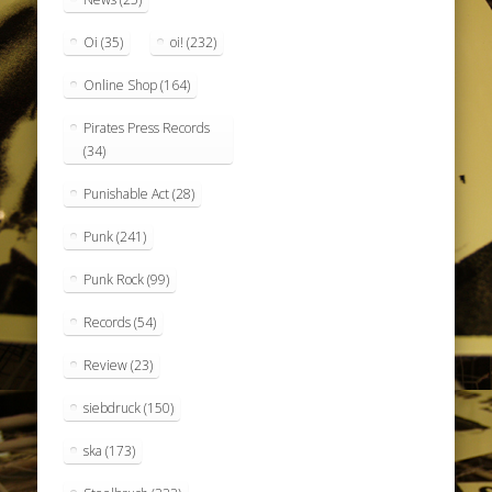
Oi
(35)
oi!
(232)
Online Shop
(164)
Pirates Press Records
(34)
Punishable Act
(28)
Punk
(241)
Punk Rock
(99)
Records
(54)
Review
(23)
siebdruck
(150)
ska
(173)