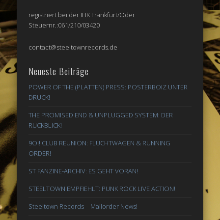
registriert bei der IHK Frankfurt/Oder
Steuernr.:061/210/03420
contact@steeltownrecords.de
Neueste Beiträge
POWER OF THE (PLATTEN) PRESS: POSTERBOIZ UNTER
DRUCK!
THE PROMISED END & UNPLUGGED SYSTEM: DER
RÜCKBLICK!
9Oi! CLUB REUNION: FLUCHTWAGEN & RUNNING
ORDER!
ST FANZINE-ARCHIV: ES GEHT VORAN!
STEELTOWN EMPFIEHLT: PUNK ROCK LIVE ACTION!
Steeltown Records – Mailorder News!