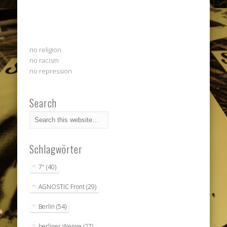
no religion
no racism
no repression
Search
Schlagwörter
7"
(40)
AGNOSTIC Front
(29)
Berlin
(54)
berliner Weisse
(27)