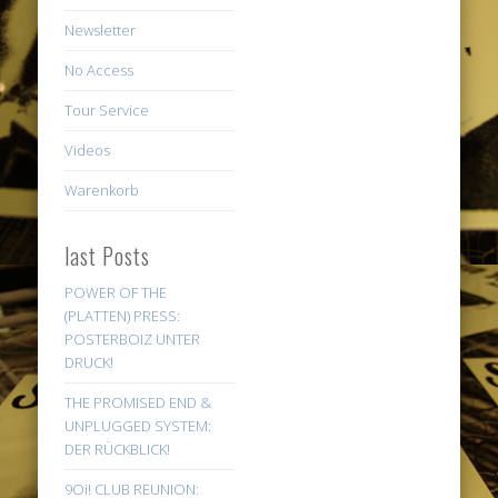
Newsletter
No Access
Tour Service
Videos
Warenkorb
last Posts
POWER OF THE
(PLATTEN) PRESS:
POSTERBOIZ UNTER
DRUCK!
THE PROMISED END &
UNPLUGGED SYSTEM:
DER RÜCKBLICK!
9Oi! CLUB REUNION: