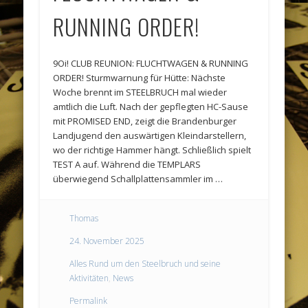
RUNNING ORDER!
9Oi! CLUB REUNION: FLUCHTWAGEN & RUNNING
ORDER! Sturmwarnung für Hütte: Nächste
Woche brennt im STEELBRUCH mal wieder
amtlich die Luft. Nach der gepflegten HC-Sause
mit PROMISED END, zeigt die Brandenburger
Landjugend den auswärtigen Kleindarstellern,
wo der richtige Hammer hängt. Schließlich spielt
TEST A auf. Während die TEMPLARS
überwiegend Schallplattensammler im …
Thomas
24. November 2025
Alles Rund um den Steelbruch und seine
Aktivitäten
,
News
Permalink