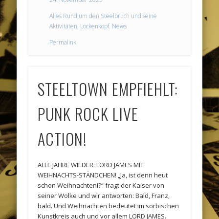
Alles Rund um den Steelbruch und seine
Aktivitäten
,
Lockenkopf
,
News
Permalink
STEELTOWN EMPFIEHLT:
PUNK ROCK LIVE
ACTION!
ALLE JAHRE WIEDER: LORD JAMES MIT
WEIHNACHTS-STÄNDCHEN! „Ja, ist denn heut
schon WeihnachtenI?“ fragt der Kaiser von
seiner Wolke und wir antworten: Bald, Franz,
bald. Und Weihnachten bedeutet im sorbischen
Kunstkreis auch und vor allem LORD JAMES.