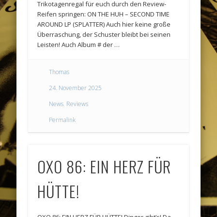
Trikotagenregal für euch durch den Review-
Reifen springen: ON THE HUH – SECOND TIME
AROUND LP (SPLATTER) Auch hier keine große
Überraschung, der Schuster bleibt bei seinen
Leisten! Auch Album # der …
Thomas
24. November 2025
News
,
Reviews
Permalink
OXO 86: EIN HERZ FÜR
HÜTTE!
OXO 86: EIN HERZ FÜR HÜTTE! Dinger gibt’s! Da