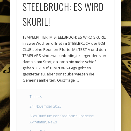
STEELBRUCH: ES WIRD
SKURIL!
TEMPELRITTER IM STEELBRUCH: ES WIRD SKURIL!
In zwei Wochen öffnet im STEELBRUCH der 9Oi!
CLUB seine Reunion-Pforte. Mit TEST A und den
TEMPLARS sind zwei unbedingte Legenden von
damals am Start, da kann nix mehr schief
gehen. Ok, auf TEMPLARS-Gigs geht es
gesitteter zu, aber sonst überwiegen die
Gemeinsamkeiten. Quizfrage …
Thomas
24. November 2025
Alles Rund um den Steelbruch und seine
Aktivitäten
,
News