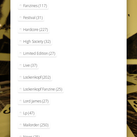
Fanzines
(117)
Festival
(31)
Hardcore
(227)
High Society
(32)
Limited Edition
(27)
Live
(37)
Lockenkopf
(202)
Lockenkopf Fanzine
(25)
Lord James
(27)
Lp
(47)
Mailorder
(250)
News
(25)