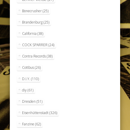
Bonecrusher
(25)
Brandenburg
(25)
California
(38)
COCK SPARRER
(24)
Contra Records
(38)
Cottbus
(26)
D.I.Y.
(110)
diy
(61)
Dresden
(51)
Eisenhüttenstadt
(326)
Fanzine
(62)