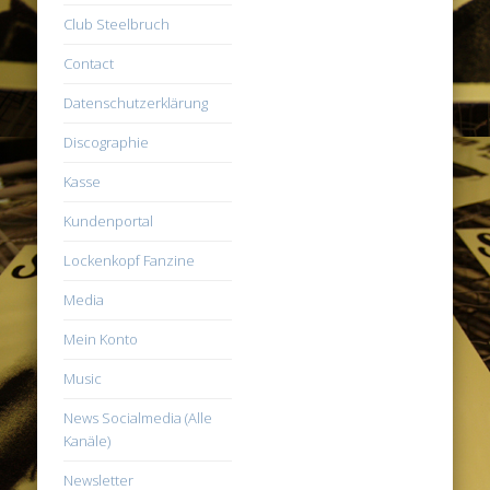
Club Steelbruch
Contact
Datenschutzerklärung
Discographie
Kasse
Kundenportal
Lockenkopf Fanzine
Media
Mein Konto
Music
News Socialmedia (Alle
Kanäle)
Newsletter