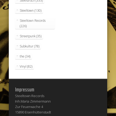
Steelbruch
(333)
Steeltown
(130)
Steeltown Records
(226)
Streetpunk
(35)
Subkultur
(78)
the
(34)
Vinyl
(82)
Impressum
Steeltown Records
Inh.Maria Zimmermann
Zur Feuerwache 4
15890 Eisenhüttenstadt