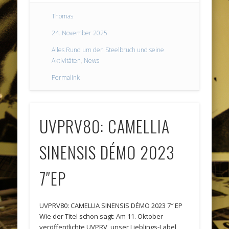
Thomas
24. November 2025
Alles Rund um den Steelbruch und seine
Aktivitäten
,
News
Permalink
UVPRV80: CAMELLIA
SINENSIS DÉMO 2023
7″EP
UVPRV80: CAMELLIA SINENSIS DÉMO 2023 7″ EP
Wie der Titel schon sagt: Am 11. Oktober
veröffentlichte UVPRV, unser Lieblings-Label