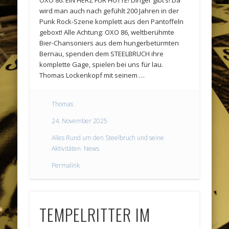
wird man auch nach gefühlt 200 Jahren in der
Punk Rock-Szene komplett aus den Pantoffeln
geboxt! Alle Achtung: OXO 86, weltberühmte
Bier-Chansoniers aus dem hungerbetürmten
Bernau, spenden dem STEELBRUCH ihre
komplette Gage, spielen bei uns für lau.
Thomas Lockenkopf mit seinem …
Thomas
24. November 2025
Alles Rund um den Steelbruch und seine
Aktivitäten
,
News
Permalink
TEMPELRITTER IM