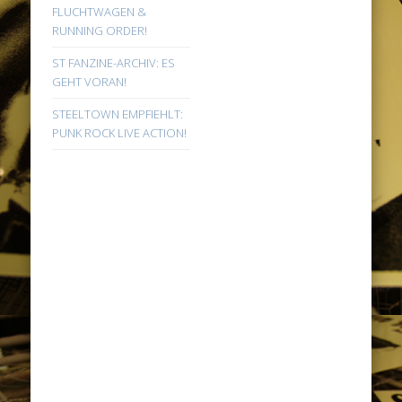
FLUCHTWAGEN &
RUNNING ORDER!
ST FANZINE-ARCHIV: ES
GEHT VORAN!
STEELTOWN EMPFIEHLT:
PUNK ROCK LIVE ACTION!